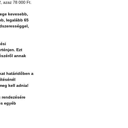
2, azaz 78 000 Ft.
zege kevesebb,
bb, legalább 65
ndszerességgel,
tési
rténjen. Ezt
részéről annak
okat határidőben a
ítésénél
eg kell adnia!
 rendezésére
és egyéb