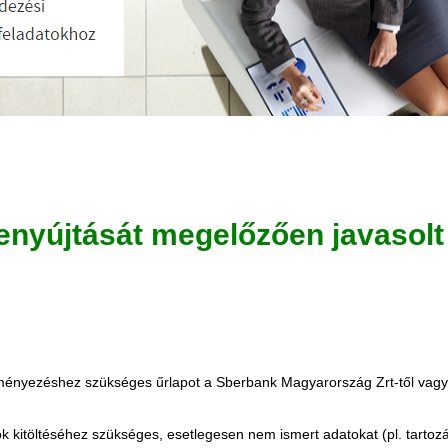
enyújtását megelőzően javasolt 
ényezéshez szükséges űrlapot a Sberbank Magyarország Zrt-től vagy
k kitöltéséhez szükséges, esetlegesen nem ismert adatokat (pl. tartoz