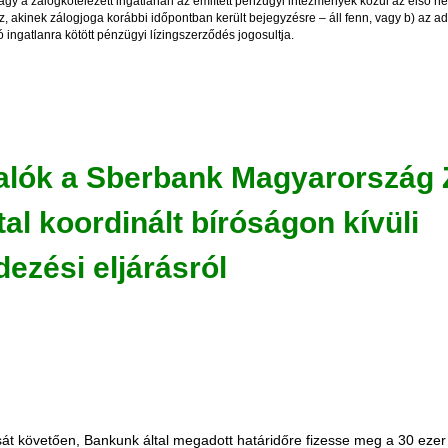
vagy a zálogkötelezett ingatlanán az említett pénzügyi intézmények közül az első he
z, akinek zálogjoga korábbi időpontban került bejegyzésre – áll fenn, vagy b) az ad
ó ingatlanra kötött pénzügyi lízingszerződés jogosultja.
alók a Sberbank Magyarország Z
tal koordinált bíróságon kívüli
ezési eljárásról
át követően, Bankunk által megadott határidőre fizesse meg a 30 ezer 