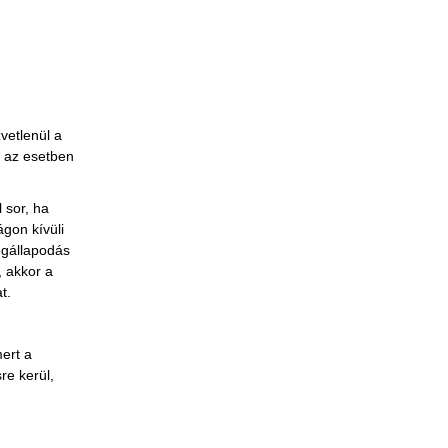
vetlenül a
n az esetben
 sor, ha
ágon kívüli
egállapodás
, akkor a
t.
mert a
re kerül,