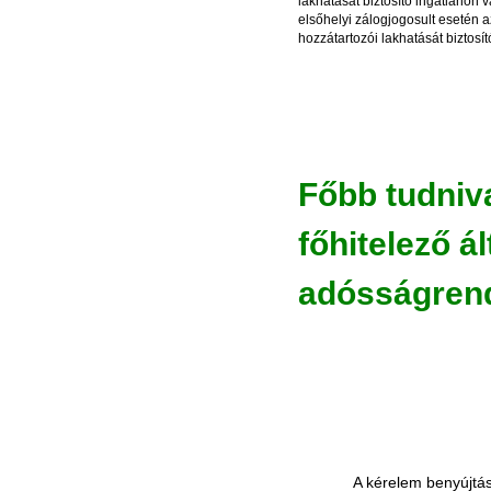
lakhatását biztosító ingatlanon 
elsőhelyi zálogjogosult esetén a
hozzátartozói lakhatását biztosít
Főbb tudniv
főhitelező ál
adósságrend
A kérelem benyújtás