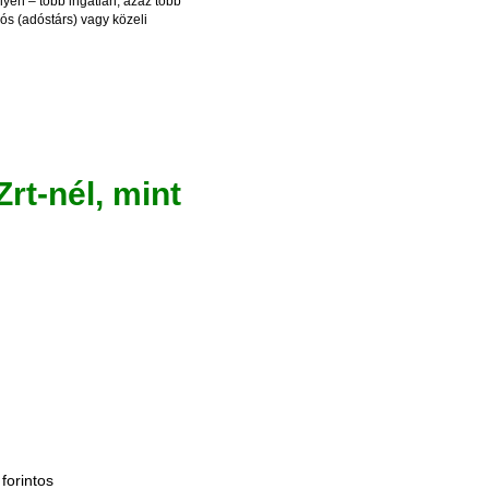
lyen – több ingatlan, azaz több
ós (adóstárs) vagy közeli
rt-nél, mint
forintos