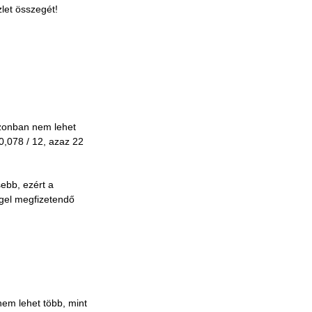
zlet összegét!
azonban nem lehet
0,078 / 12, azaz 22
ebb, ezért a
ggel megfizetendő
nem lehet több, mint