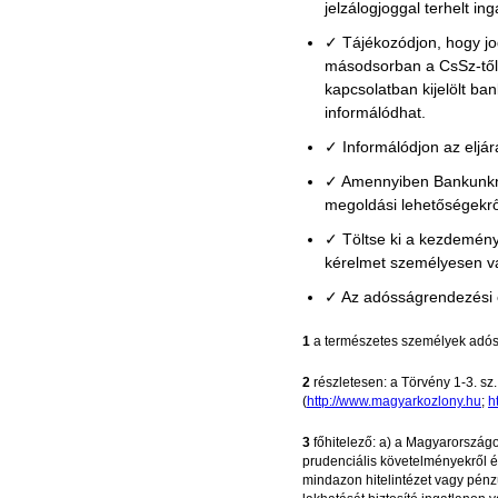
jelzálogjoggal terhelt in
✓ Tájékozódjon, hogy jo
másodsorban a CsSz-től,
kapcsolatban kijelölt ban
informálódhat.
✓ Informálódjon az eljá
✓ Amennyiben Bankunknál 
megoldási lehetőségekrő
✓ Töltse ki a kezdemény
kérelmet személyesen va
✓ Az adósságrendezési e
1
a természetes személyek adóss
2
részletesen: a Törvény 1-3. sz
(
http://www.magyarkozlony.hu
;
h
3
főhitelező: a) a Magyarországon
prudenciális követelményekről é
mindazon hitelintézet vagy pénzü