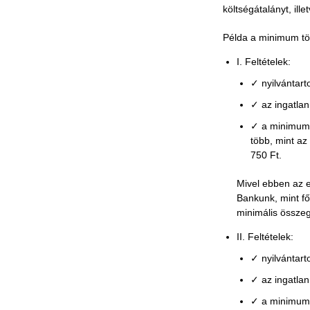
költségátalányt, ill
Példa a minimum tö
I. Feltételek:
✓ nyilvántart
✓ az ingatlan
✓ a minimum 
több, mint az
750 Ft.
Mivel ebben az e
Bankunk, mint fő
minimális összeg
II. Feltételek:
✓ nyilvántart
✓ az ingatlan
✓ a minimum t