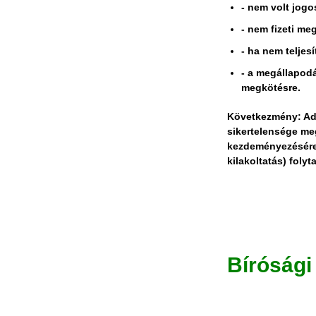
- nem volt jogo
- nem fizeti me
- ha nem teljes
- a megállapod
megkötésre.
Következmény: Adós
sikertelensége megá
kezdeményezésére.
kilakoltatás) folyt
Bírósági