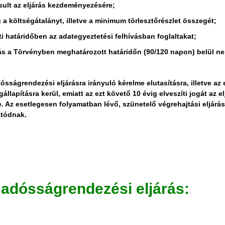
sult az eljárás kezdeményezésére;
g a költségátalányt, illetve a minimum törlesztőrészlet összegét;
íti határidőben az adategyeztetési felhívásban foglaltakat;
ás a Törvényben meghatározott határidőn (90/120 napon) belül ne
ságrendezési eljárásra irányuló kérelme elutasításra, illetve az e
llapításra kerül, emiatt az ezt követő 10 évig elveszíti jogát az el
 Az esetlegesen folyamatban lévő, szünetelő végrehajtási eljárás
atódnak.
 adósságrendezési eljárás: