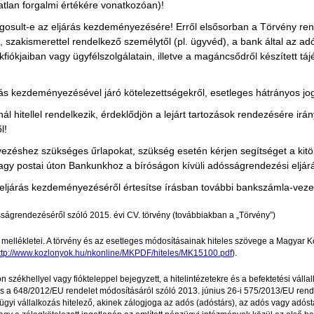
gatlan forgalmi értékére vonatkozóan)!
gosult-e az eljárás kezdeményezésére! Erről elsősorban a Törvény ren
 szakismerettel rendelkező személytől (pl. ügyvéd), a bank által az a
kfiókjaiban vagy ügyfélszolgálatain, illetve a magáncsődről készített t
rás kezdeményezésével járó kötelezettségekről, esetleges hátrányos j
hitellel rendelkezik, érdeklődjön a lejárt tartozások rendezésére irá
l!
ezéshez szükséges űrlapokat, szükség esetén kérjen segítséget a kitöl
gy postai úton Bankunkhoz a bíróságon kívüli adósságrendezési eljá
ljárás kezdeményezéséről értesítse írásban további bankszámla-vezet
ágrendezéséről szóló 2015. évi CV. törvény (továbbiakban a „Törvény”)
. mellékletei. A törvény és az esetleges módosításainak hiteles szövege a Magyar K
ttp://www.kozlonyok.hu/nkonline/MKPDF/hiteles/MK15100.pdf
).
 székhellyel vagy fiókteleppel bejegyzett, a hitelintézetekre és a befektetési váll
s a 648/2012/EU rendelet módosításáról szóló 2013. június 26-i 575/2013/EU rende
gyi vállalkozás hitelező, akinek zálogjoga az adós (adóstárs), az adós vagy adóst