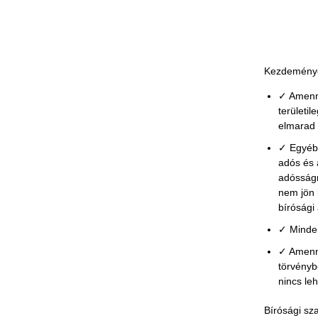
Kezdeményezé
✓ Amenny
területi
elmarad é
✓ Egyéb 
adós és 
adósságr
nem jön 
bírósági
✓ Minden 
✓ Amenny
törvényb
nincs le
Bírósági sz