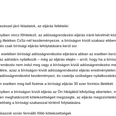
ssel járó feladatok, az eljárás feltételei:
iben nincs főhitelező, az adósságrendezési eljárás iránti kérelmét köz
leg illetékes CsSz-nél kezdeményezze, a bíróságon kívüli szakasz ebbe
s csak bírósági eljárás lefolytatására kerül sor.
esetében bírósági adósságrendezési eljárásra abban az esetben kerül
az adóstárs nyilatkozik – még az eljárás elején – arról, hogy ha a bírós
endezés nem indul meg vagy a bíróságon kívüli adósságrendezési m
létre, azaz a bíróságon kívüli adósságrendezési eljárás eredménytelen
 adósságrendezést kezdeményezi, és csatolja szükséges nyilatkozatoka
esetben meg kell fizetnie a bírósági eljárás 30 ezer forintos illetékét.
iben a bíróságon kívüli eljárás az Ön hibájából kifolyólag sikertelen, 
en meghatározott kötelezettségeit megszegte, az eljárás megszüntetés
hetőség a bírósági szakasszal történő folytatására.
akaszok során fennálló főbb kötelezettségek