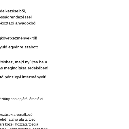
delkezéseiből,
dósságrendezéssel
ájékoztató anyagokból
ogkövetkezményekről!
nyuló egyénre szabott
téshez, majd nyújtsa be a
rás megindítása érdekében!
ő pénzügyi intézményeit!
özlöny honlapjáról érhető el
alkozásokra vonatkozó
let hatálya alá tartozó
árs közeli hozzátartozója