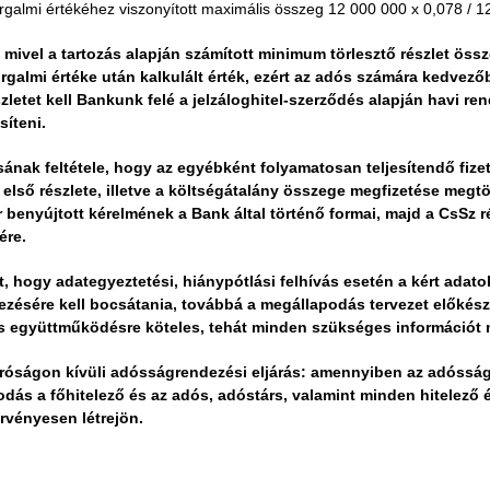
orgalmi értékéhez viszonyított maximális összeg 12 000 000 x 0,078 / 1
mivel a tartozás alapján számított minimum törlesztő részlet öss
orgalmi értéke után kalkulált érték, ezért az adós számára kedvező
szletet kell Bankunk felé a jelzáloghitel-szerződés alapján havi re
síteni.
ásának feltétele, hogy az egyébként folyamatosan teljesítendő fize
első részlete, illetve a költségátalány összege megfizetése megtö
 benyújtott kérelmének a Bank által történő formai, majd a CsSz 
ére.
t, hogy adategyeztetési, hiánypótlási felhívás esetén a kért adat
ezésére kell bocsátania, továbbá a megállapodás tervezet előkész
 együttműködésre köteles, tehát minden szükséges információt m
óságon kívüli adósságrendezési eljárás: amennyiben az adósság
dás a főhitelező és az adós, adóstárs, valamint minden hitelező 
érvényesen létrejön.