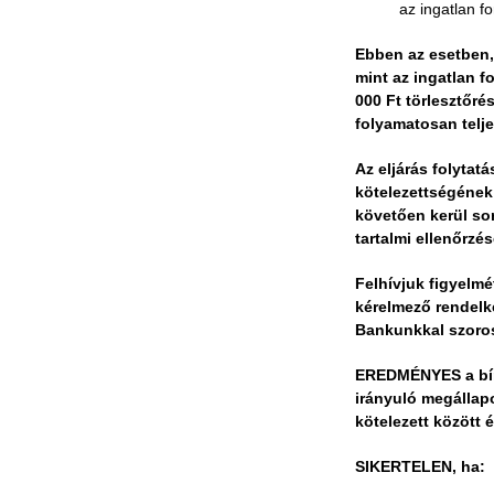
az ingatlan f
Ebben az esetben, 
mint az ingatlan f
000 Ft törlesztőré
folyamatosan telje
Az eljárás folytat
kötelezettségének 
követően kerül sor
tartalmi ellenőrzés
Felhívjuk figyelmé
kérelmező rendelk
Bankunkkal szoros
EREDMÉNYES a bír
irányuló megállapo
kötelezett között 
SIKERTELEN, ha: